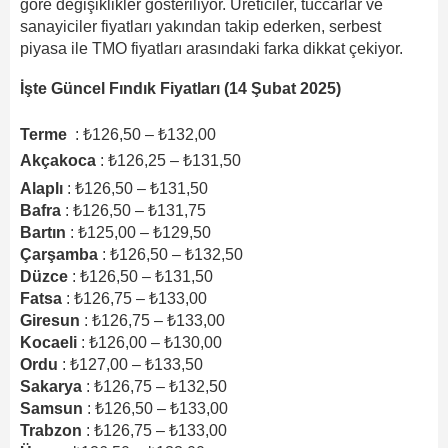
göre değişiklikler gösteriliyor. Üreticiler, tüccarlar ve
sanayiciler fiyatları yakından takip ederken, serbest
piyasa ile TMO fiyatları arasındaki farka dikkat çekiyor.
İşte Güncel Fındık Fiyatları (14 Şubat 2025)
Terme
: ₺126,50 – ₺132,00
Akçakoca
: ₺126,25 – ₺131,50
Alaplı
: ₺126,50 – ₺131,50
Bafra
: ₺126,50 – ₺131,75
Bartın
: ₺125,00 – ₺129,50
Çarşamba
: ₺126,50 – ₺132,50
Düzce
: ₺126,50 – ₺131,50
Fatsa
: ₺126,75 – ₺133,00
Giresun
: ₺126,75 – ₺133,00
Kocaeli
: ₺126,00 – ₺130,00
Ordu
: ₺127,00 – ₺133,50
Sakarya
: ₺126,75 – ₺132,50
Samsun
: ₺126,50 – ₺133,00
Trabzon
: ₺126,75 – ₺133,00