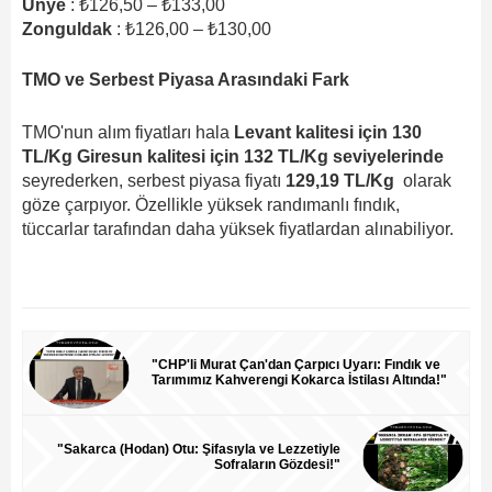
Ünye
: ₺126,50 – ₺133,00
Zonguldak
: ₺126,00 – ₺130,00
TMO ve Serbest Piyasa Arasındaki Fark
TMO'nun alım fiyatları hala
Levant kalitesi için 130
TL/Kg Giresun kalitesi için 132 TL/Kg seviyelerinde
seyrederken, serbest piyasa fiyatı
129,19 TL/Kg
olarak
göze çarpıyor. Özellikle yüksek randımanlı fındık,
tüccarlar tarafından daha yüksek fiyatlardan alınabiliyor.
"CHP'li Murat Çan'dan Çarpıcı Uyarı: Fındık ve
Tarımımız Kahverengi Kokarca İstilası Altında!"
"Sakarca (Hodan) Otu: Şifasıyla ve Lezzetiyle
Sofraların Gözdesi!"