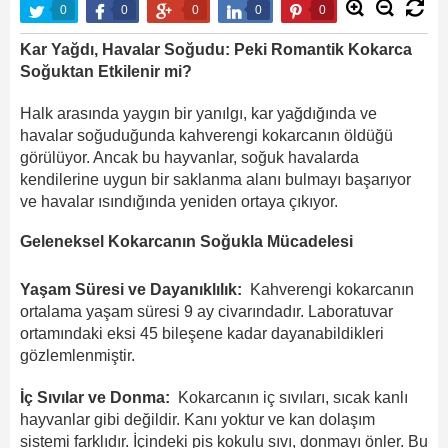
0
0
0
0
0
Kar Yağdı, Havalar Soğudu: Peki Romantik Kokarca
Soğuktan Etkilenir mi?
Halk arasında yaygın bir yanılgı, kar yağdığında ve
havalar soğuduğunda kahverengi kokarcanın öldüğü
görülüyor. Ancak bu hayvanlar, soğuk havalarda
kendilerine uygun bir saklanma alanı bulmayı başarıyor
ve havalar ısındığında yeniden ortaya çıkıyor.
Geleneksel Kokarcanın Soğukla ​​Mücadelesi
Yaşam Süresi ve Dayanıklılık:
Kahverengi kokarcanın
ortalama yaşam süresi 9 ay civarındadır. Laboratuvar
ortamındaki eksi 45 bileşene kadar dayanabildikleri
gözlemlenmiştir.
İç Sıvılar ve Donma:
Kokarcanın iç sıvıları, sıcak kanlı
hayvanlar gibi değildir. Kanı yoktur ve kan dolaşım
sistemi farklıdır. İçindeki pis kokulu sıvı, donmayı önler. Bu