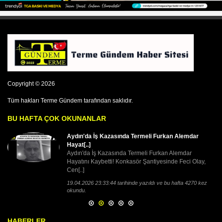
Copyright © 2026
Tüm hakları Terme Gündem tarafından saklıdır.
BU HAFTA ÇOK OKUNANLAR
Aydın'da İş Kazasında Termeli Furkan Alemdar
Hayat[..]
Aydın'da İş Kazasında Termeli Furkan Alemdar
Hayatını Kaybetti! Konkasör Şantiyesinde Feci Olay,
Cen[..]
19.04.2026 23:33:44 tarihinde yazıldı ve bu hafta 4270 kez
okundu.
HABERLER