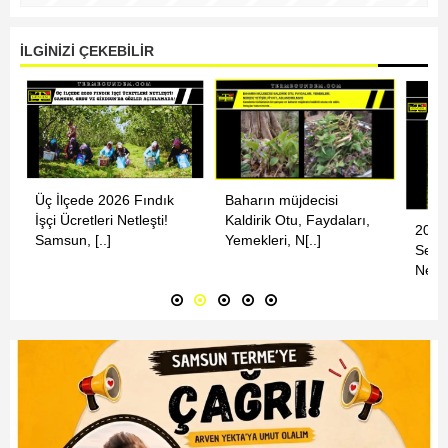
İLGİNİZİ ÇEKEBİLİR
Baharın müjdecisi
Üç İlçede 2026 Fındık
Kaldirik Otu, Faydaları,
İşçi Ücretleri Netleşti!
2025
Yemekleri, N[..]
Samsun, [..]
Sezo
Netle