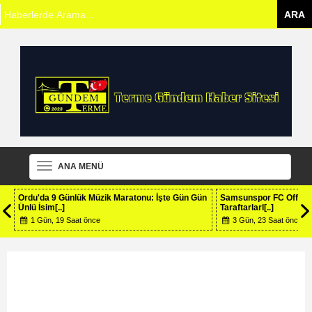
ANA MENÜ
Ordu'da 9 Günlük Müzik Maratonu: İşte Gün Gün
Samsunspor FC Official
Ünlü İsim[..]
Taraftarlarl[..]
1 Gün, 19 Saat önce
3 Gün, 23 Saat önce