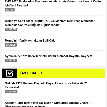
TMO 2026 Fındık Alım Fiyatlarını Açıkladı: İşte Giresun ve Levant Kalite
İçin Yeni Fiyatlar!
TARIM
Terme'ye Şehit Ateşi Düştü! Uz. Çvş. Mehmet Demirbaş Memleketi
Terme'de Son Yolculuğuna Uğurlanacak!
GÜNDEM
Terme'nin Yeni Kaymakamı Belli Oldu!
SİYASET
Aydın'da İş Kazasında Termeli Furkan Alemdar Hayatını Kaybetti!
GÜNCEL
ÖZEL HABER
Ordu'da EDS Dönemi Başladı: Ünye, Altınordu ve Fatsa'da 21
Kavşakta!
GÜNDEM
Anahtar Parti Terme'den Yaz Kur'an Kurslarına Anlamlı Ziyaret:
Öğrencilere İkramlar Dağıtıldı!